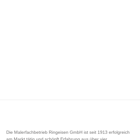
UNSERE NEUE WEBSEITE IST ONLINE
News
Von
OlKatRing
Dezember 13, 2023
Wir freuen uns, Ihnen mitteilen zu können, dass die
neue Webseite von Maler Ringeisen live ist und wir
unsere digitale Präsenz einem umfassenden…
Die Malerfachbetrieb Ringeisen GmbH ist seit 1913 erfolgreich
am Markt tätig und schöpft Erfahrung aus über vier