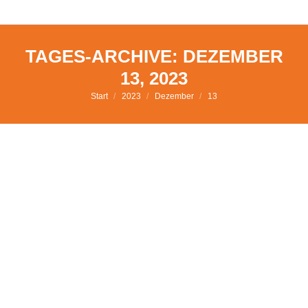
Unser Superluft-Prinzip - für
Mehr erfahren
gesundes und schönes Wohnen
TAGES-ARCHIVE:
DEZEMBER
13, 2023
Sie befinden sich hier:
Start
2023
Dezember
13