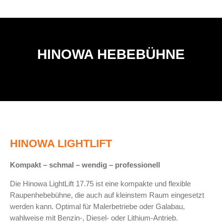
Unser Superluft-Prinzip - für
Mehr erfahren
gesundes und schönes Wohnen
HINOWA HEBEBÜHNE
HINOWA LIGHTLIFT
Kompakt – schmal – wendig – professionell
Die Hinowa LightLift 17.75 ist eine kompakte und flexible
Raupenhebebühne, die auch auf kleinstem Raum eingesetzt
werden kann. Optimal für Malerbetriebe oder Galabau,
wahlweise mit Benzin-, Diesel- oder Lithium-Antrieb.